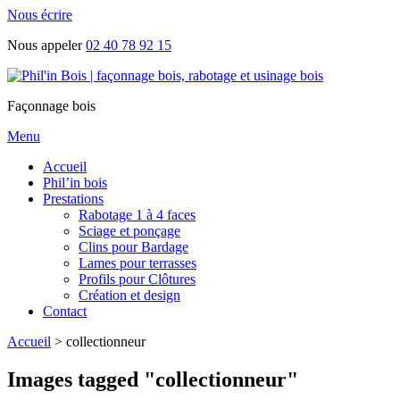
Nous écrire
Nous appeler
02 40 78 92 15
Façonnage bois
Menu
Accueil
Phil’in bois
Prestations
Rabotage 1 à 4 faces
Sciage et ponçage
Clins pour Bardage
Lames pour terrasses
Profils pour Clôtures
Création et design
Contact
Accueil
>
collectionneur
Images tagged "collectionneur"