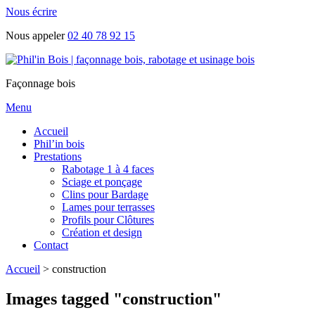
Nous écrire
Nous appeler
02 40 78 92 15
Façonnage bois
Menu
Accueil
Phil’in bois
Prestations
Rabotage 1 à 4 faces
Sciage et ponçage
Clins pour Bardage
Lames pour terrasses
Profils pour Clôtures
Création et design
Contact
Accueil
>
construction
Images tagged "construction"