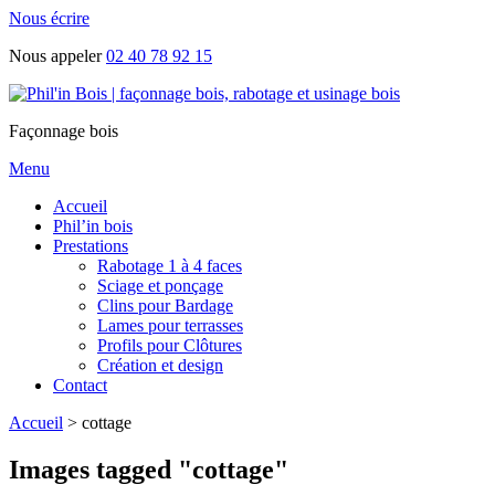
Nous écrire
Nous appeler
02 40 78 92 15
Façonnage bois
Menu
Accueil
Phil’in bois
Prestations
Rabotage 1 à 4 faces
Sciage et ponçage
Clins pour Bardage
Lames pour terrasses
Profils pour Clôtures
Création et design
Contact
Accueil
>
cottage
Images tagged "cottage"