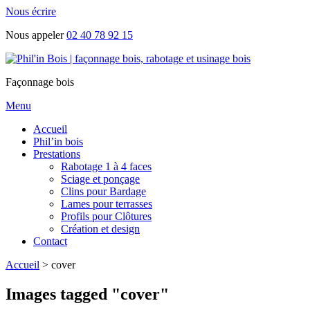
Nous écrire
Nous appeler
02 40 78 92 15
Façonnage bois
Menu
Accueil
Phil’in bois
Prestations
Rabotage 1 à 4 faces
Sciage et ponçage
Clins pour Bardage
Lames pour terrasses
Profils pour Clôtures
Création et design
Contact
Accueil
>
cover
Images tagged "cover"