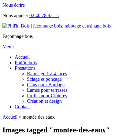
Nous écrire
Nous appeler
02 40 78 92 15
Façonnage bois
Menu
Accueil
Phil’in bois
Prestations
Rabotage 1 à 4 faces
Sciage et ponçage
Clins pour Bardage
Lames pour terrasses
Profils pour Clôtures
Création et design
Contact
Accueil
>
montée des eaux
Images tagged "montee-des-eaux"