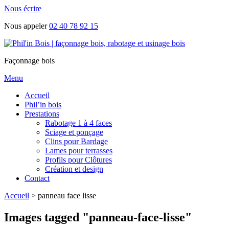
Nous écrire
Nous appeler
02 40 78 92 15
Façonnage bois
Menu
Accueil
Phil’in bois
Prestations
Rabotage 1 à 4 faces
Sciage et ponçage
Clins pour Bardage
Lames pour terrasses
Profils pour Clôtures
Création et design
Contact
Accueil
>
panneau face lisse
Images tagged "panneau-face-lisse"