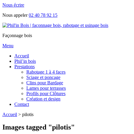
Nous écrire
Nous appeler
02 40 78 92 15
Façonnage bois
Menu
Accueil
Phil’in bois
Prestations
Rabotage 1 à 4 faces
Sciage et ponçage
Clins pour Bardage
Lames pour terrasses
Profils pour Clôtures
Création et design
Contact
Accueil
>
pilotis
Images tagged "pilotis"