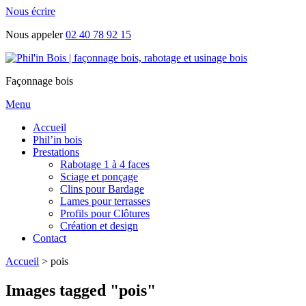
Nous écrire
Nous appeler
02 40 78 92 15
Façonnage bois
Menu
Accueil
Phil’in bois
Prestations
Rabotage 1 à 4 faces
Sciage et ponçage
Clins pour Bardage
Lames pour terrasses
Profils pour Clôtures
Création et design
Contact
Accueil
>
pois
Images tagged "pois"