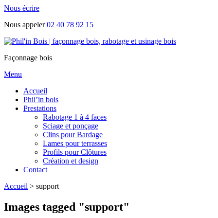
Nous écrire
Nous appeler
02 40 78 92 15
Façonnage bois
Menu
Accueil
Phil’in bois
Prestations
Rabotage 1 à 4 faces
Sciage et ponçage
Clins pour Bardage
Lames pour terrasses
Profils pour Clôtures
Création et design
Contact
Accueil
>
support
Images tagged "support"