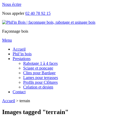
Nous écrire
Nous appeler
02 40 78 92 15
Façonnage bois
Menu
Accueil
Phil’in bois
Prestations
Rabotage 1 à 4 faces
Sciage et ponçage
Clins pour Bardage
Lames pour terrasses
Profils pour Clôtures
Création et design
Contact
Accueil
>
terrain
Images tagged "terrain"